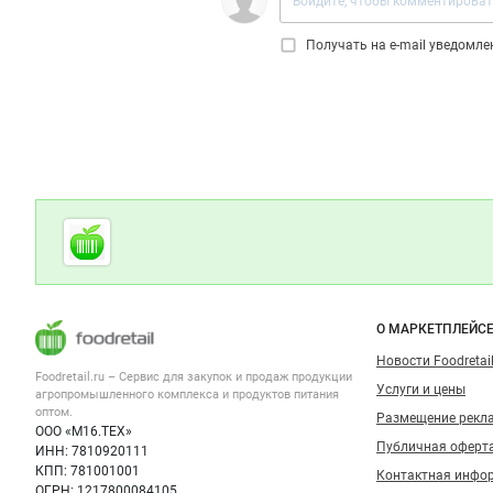
Получать на e‑mail уведомл
Дополнительная информация
Cсылки на полезные проекты
Foodretail.ru
— продукты
питания
Важные разделы и контакты
Навигация п
О МАРКЕТПЛЕЙС
Новости Foodretail
Foodretail.ru – Сервис для закупок и продаж
продукции
Услуги и цены
агропромышленного комплекса и продуктов питания
оптом.
Размещение рекл
ООО «М16.ТЕХ»
Публичная оферт
ИНН: 7810920111
КПП: 781001001
Контактная инфо
ОГРН: 1217800084105