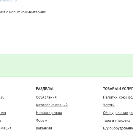
ения о новых комментариях
о сайту
Е
РАЗДЕЛЫ
ТОВАРЫ И УСЛУ
.ru
Объявления
Напитки, соки, в
Каталог компаний
Услуги
амы
Новости рынка
Оборудование д
а
Форум
Тара и упаковка
рмация
Вакансии
Б/у оборудовани