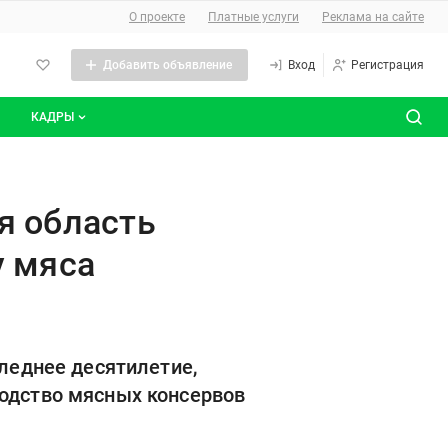
О сайте
О проекте
Платные услуги
Реклама на сайте
Добавить объявление
Вход
Регистрация
КАДРЫ
сты
Все вакансии
0-летний рекорд по производст
Все резюме
я область
у мяса
следнее десятилетие,
водство мясных консервов