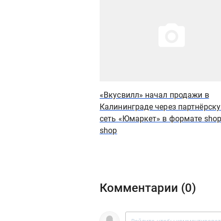
«Вкусвилл» начал продажи в
Калининграде через партнёрск
сеть «Юмаркет» в формате shop-
shop
Комментарии (
0
)