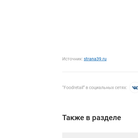
Источник:
strana39.ru
“
Foodretail
” в социальных сетях:
Также в разделе
Иллюстрация новости