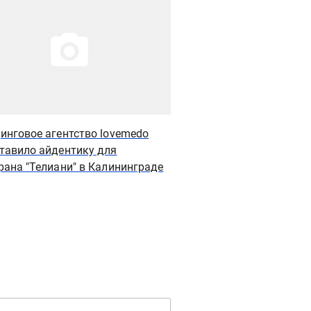
инговое агентство lovemedo
«Мираторг» и «Вкусно
тавило айдентику для
собрали первый урож
рана "Телиани" в Калининграде
клубней в Калинингра