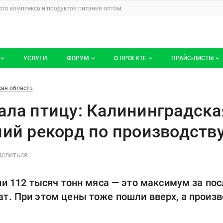
u
го комплекса и продуктов питания
оптом.
УСЛУГИ
ФОРУМ
О ПРОЕКТЕ
ПРАЙС-ЛИСТЫ
ге компаний
Все темы
Блог
Мои прайс-ли
ининградская область побила 1
ая область
компаний
Избранные
Услуги проекта
ала птицу: Калининградска
 размещение
С моим участием
О проекте
ний рекорд по производств
Контакты
Публичная оферта
ли 112 тысяч тонн мяса — это максимум за по
Реклама на сайте
т. При этом цены тоже пошли вверх, а произ