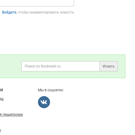
Войдите
, чтобы комментировать новость
Искать
Поиск
ГИ
Мы в соцсетях:
ода
ля пищепрома
е