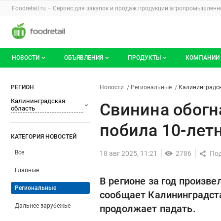
Раздел навигации по сайту foodretail.r
Foodretail.ru – Сервис для закупок и продаж
продукции агропромышленно
Авторизация и меню пользователя
Навигация по разделам сайта foodretail.ru
НОВОСТИ
ОБЪЯВЛЕНИЯ
ПРОДУКТЫ
КОМПАНИИ
Новости рынка
Все объявления
О каталоге брендов
О катало
Свинина обогнала птицу: Кал
Фильтры
Новости
Разделы
РЕГИОН
Новости
Региональные
Калининградск
Калининградская
Документы
Мои объявления
Продукты питания
Каталог 
Свинина обогн
область
Мои продукты и напитки
Премиум
побила 10-лет
КАТЕГОРИЯ НОВОСТЕЙ
Все
18 авг 2025, 11:21
2786
Главные
В регионе за год произве
Региональные
сообщает Калининградста
Дальнее зарубежье
продолжает падать.